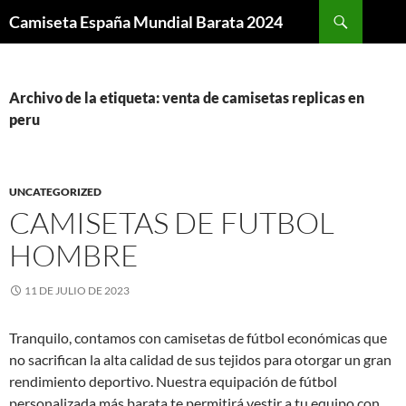
Buscar
Camiseta España Mundial Barata 2024
SALTAR
AL
CONTENIDO
Archivo de la etiqueta: venta de camisetas replicas en
peru
UNCATEGORIZED
CAMISETAS DE FUTBOL
HOMBRE
11 DE JULIO DE 2023
Tranquilo, contamos con camisetas de fútbol económicas que
no sacrifican la alta calidad de sus tejidos para otorgar un gran
rendimiento deportivo. Nuestra equipación de fútbol
personalizada más barata te permitirá vestir a tu equipo con