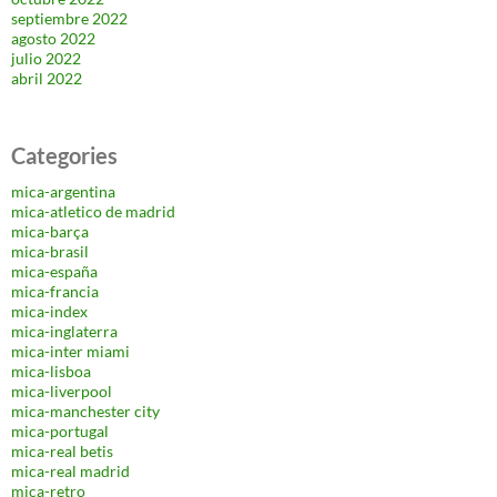
septiembre 2022
agosto 2022
julio 2022
abril 2022
Categories
mica-argentina
mica-atletico de madrid
mica-barça
mica-brasil
mica-españa
mica-francia
mica-index
mica-inglaterra
mica-inter miami
mica-lisboa
mica-liverpool
mica-manchester city
mica-portugal
mica-real betis
mica-real madrid
mica-retro