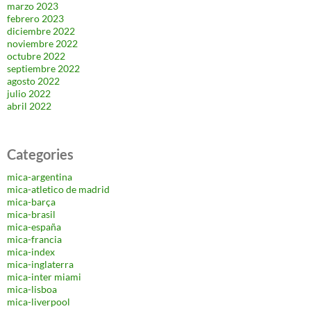
marzo 2023
febrero 2023
diciembre 2022
noviembre 2022
octubre 2022
septiembre 2022
agosto 2022
julio 2022
abril 2022
Categories
mica-argentina
mica-atletico de madrid
mica-barça
mica-brasil
mica-españa
mica-francia
mica-index
mica-inglaterra
mica-inter miami
mica-lisboa
mica-liverpool