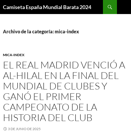
Buscar
Camiseta España Mundial Barata 2024
SALTAR
AL
CONTENIDO
Archivo de la categoría: mica-index
MICA-INDEX
EL REAL MADRID VENCIÓ A
AL-HILAL EN LA FINAL DEL
MUNDIAL DE CLUBES Y
GANÓ EL PRIMER
CAMPEONATO DE LA
HISTORIA DEL CLUB
3 DE JUNIO DE 2025