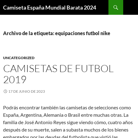
Buscar
Camiseta España Mundial Barata 2024
SALTAR
AL
CONTENIDO
Archivo de la etiqueta: equipaciones futbol nike
UNCATEGORIZED
CAMISETAS DE FUTBOL
2019
17 DE JUNIO DE 2023
Podrás encontrar también las camisetas de selecciones como
España, Argentina, Alemania o Brasil entre muchas otras. La
familia de José Antonio Reyes sigue viendo cómo, cuatro años
después de su muerte, salen a subasta muchos de los bienes
embargados por las deudas del futbolista que vistió las