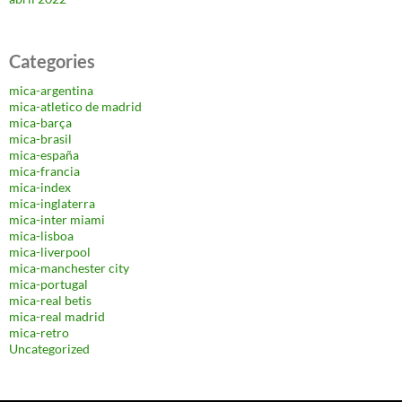
Categories
mica-argentina
mica-atletico de madrid
mica-barça
mica-brasil
mica-españa
mica-francia
mica-index
mica-inglaterra
mica-inter miami
mica-lisboa
mica-liverpool
mica-manchester city
mica-portugal
mica-real betis
mica-real madrid
mica-retro
Uncategorized