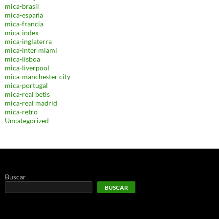
mica-brasil
mica-españa
mica-francia
mica-index
mica-inglaterra
mica-inter miami
mica-lisboa
mica-liverpool
mica-manchester city
mica-portugal
mica-real betis
mica-real madrid
mica-retro
Uncategorized
Buscar
BUSCAR