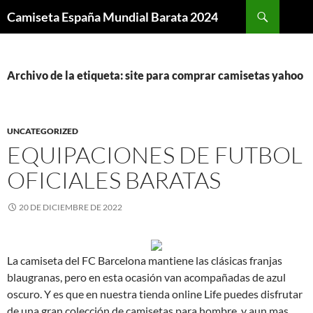
Buscar
Camiseta España Mundial Barata 2024
SALTAR
AL
CONTENIDO
Archivo de la etiqueta: site para comprar camisetas yahoo
UNCATEGORIZED
EQUIPACIONES DE FUTBOL
OFICIALES BARATAS
20 DE DICIEMBRE DE 2022
La camiseta del FC Barcelona mantiene las clásicas franjas
blaugranas, pero en esta ocasión van acompañadas de azul
oscuro. Y es que en nuestra tienda online Life puedes disfrutar
de una gran colección de camisetas para hombre, y aun mas,