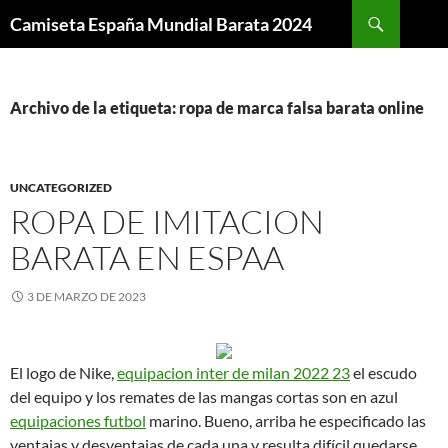
Buscar
Camiseta España Mundial Barata 2024
SALTAR
AL
CONTENIDO
Archivo de la etiqueta: ropa de marca falsa barata online
UNCATEGORIZED
ROPA DE IMITACION
BARATA EN ESPAA
3 DE MARZO DE 2023
El logo de Nike,
equipacion inter de milan 2022 23
el escudo
del equipo y los remates de las mangas cortas son en azul
equipaciones futbol
marino. Bueno, arriba he especificado las
ventajas y desventajas de cada una y resulta difícil quedarse