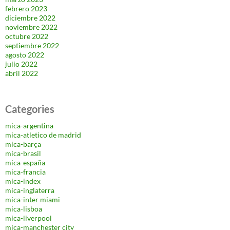
febrero 2023
diciembre 2022
noviembre 2022
octubre 2022
septiembre 2022
agosto 2022
julio 2022
abril 2022
Categories
mica-argentina
mica-atletico de madrid
mica-barça
mica-brasil
mica-españa
mica-francia
mica-index
mica-inglaterra
mica-inter miami
mica-lisboa
mica-liverpool
mica-manchester city