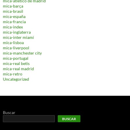
mica-atletico de madrid
mica-barça
mica-brasil
mica-españa
mica-francia
mica-index
mica-inglaterra
mica-inter miami
mica-lisboa
mica-liverpool
mica-manchester city
mica-portugal
mica-real betis
mica-real madrid
mica-retro
Uncategorized
Buscar
BUSCAR