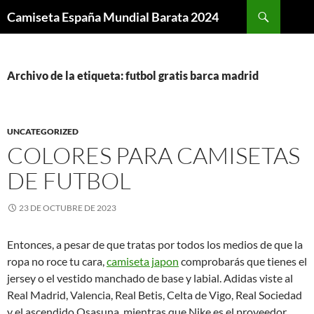
Buscar
Camiseta España Mundial Barata 2024
SALTAR
AL
CONTENIDO
Archivo de la etiqueta: futbol gratis barca madrid
UNCATEGORIZED
COLORES PARA CAMISETAS
DE FUTBOL
23 DE OCTUBRE DE 2023
Entonces, a pesar de que tratas por todos los medios de que la
ropa no roce tu cara,
camiseta japon
comprobarás que tienes el
jersey o el vestido manchado de base y labial. Adidas viste al
Real Madrid, Valencia, Real Betis, Celta de Vigo, Real Sociedad
y el ascendido Osasuna, mientras que Nike es el proveedor