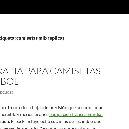
tiqueta: camisetas mlb replicas
AFIA PARA CAMISETAS
TBOL
 DE 2023
uenta con cinco hojas de precisión que proporcionan
ncreíble y menos tirones
equipacion francia mundial
ada. El pack incluye ocho cuchillas de recambio que
9 meses de afeitado. Y es una cosa que motiva. La