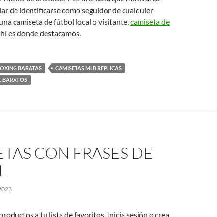
ar de identificarse como seguidor de cualquier
una camiseta de fútbol local o visitante,
camiseta de
ahí es donde destacamos.
BOXING BARATAS
CAMISETAS MLB REPLICAS
L BARATOS
TAS CON FRASES DE
L
2023
oductos a tu lista de favoritos. Inicia sesión o crea