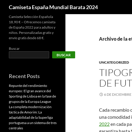
Buscar
Camiseta España Mundial Barata 2024
Camiseta Selección Española
18,90 € – Ofrecemos camiseta
de España 2022 para adultos y
niños. Personalizadas gratis y
envío gratis desde 68 €.
Archivo de la e
Buscar
BUSCAR
UNCATEGORIZED
TIPOGR
Recent Posts
DE FU
Repunte del rendimiento
europeo: El gran avance del
6 DE DICIEMBRE
Sporting de Lisboa en la fase de
grupos de la Europa League
La completa modernización
Cada recambio c
táctica de Amorim: La
una comodidad i
adaptabilidad de la Superliga
portuguesa a un sistema de tres
2022
en cada pas
centrales
garantiza hasta 