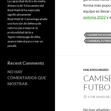
La capacidad de tiro de media
forma más popul
distancia de Tchouaméni del
Real Madrid ha mejorado
equipo es llevar 
significativamente
polonia 2022
y 
Real Madrid: Camavinga añade
una función de defensa de
retorno para mejorar la
profundidad táctica
CAMISETAS KICK
Tapón relámpago de Alba,
CHANDAL FUTBO
avance lateral para crear un
penalti
Recent Comments
UNCATEGORIZED
NO HAY
CAMISE
COMENTARIOS QUE
MOSTRAR.
FUTBO
17 DE JUNIO DE 
No has añadido pr