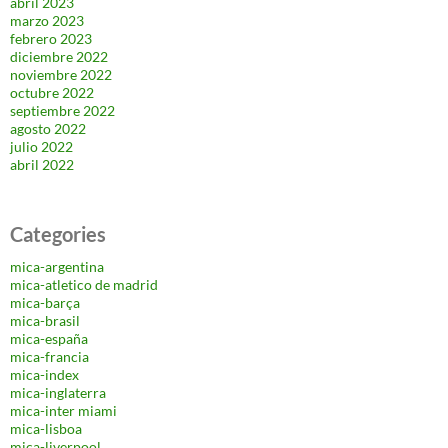
abril 2023
marzo 2023
febrero 2023
diciembre 2022
noviembre 2022
octubre 2022
septiembre 2022
agosto 2022
julio 2022
abril 2022
Categories
mica-argentina
mica-atletico de madrid
mica-barça
mica-brasil
mica-españa
mica-francia
mica-index
mica-inglaterra
mica-inter miami
mica-lisboa
mica-liverpool