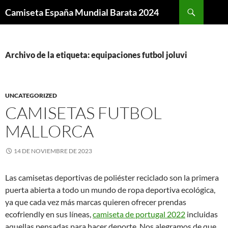
Buscar
Camiseta España Mundial Barata 2024
SALTAR
AL
CONTENIDO
Archivo de la etiqueta: equipaciones futbol joluvi
UNCATEGORIZED
CAMISETAS FUTBOL
MALLORCA
14 DE NOVIEMBRE DE 2023
Las camisetas deportivas de poliéster reciclado son la primera
puerta abierta a todo un mundo de ropa deportiva ecológica,
ya que cada vez más marcas quieren ofrecer prendas
ecofriendly en sus líneas,
camiseta de portugal 2022
incluidas
aquellas pensadas para hacer deporte. Nos alegramos de que