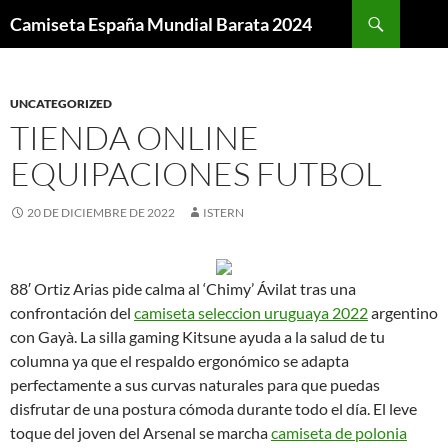
Buscar
Camiseta España Mundial Barata 2024
SALTAR
AL
CONTENIDO
UNCATEGORIZED
TIENDA ONLINE
EQUIPACIONES FUTBOL
20 DE DICIEMBRE DE 2022
ISTERN
88′ Ortiz Arias pide calma al ‘Chimy’ Ávilat tras una
confrontación del
camiseta seleccion uruguaya 2022
argentino
con Gayà. La silla gaming Kitsune ayuda a la salud de tu
columna ya que el respaldo ergonómico se adapta
perfectamente a sus curvas naturales para que puedas
disfrutar de una postura cómoda durante todo el día. El leve
toque del joven del Arsenal se marcha
camiseta de polonia