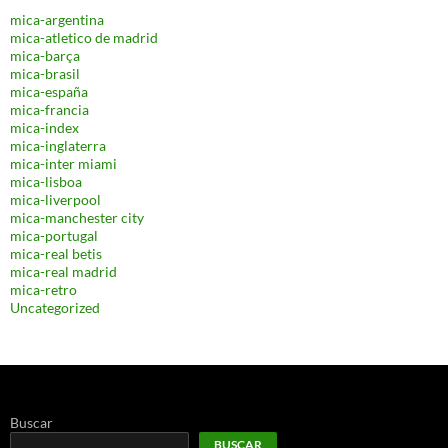
mica-argentina
mica-atletico de madrid
mica-barça
mica-brasil
mica-españa
mica-francia
mica-index
mica-inglaterra
mica-inter miami
mica-lisboa
mica-liverpool
mica-manchester city
mica-portugal
mica-real betis
mica-real madrid
mica-retro
Uncategorized
Buscar
BUSCAR