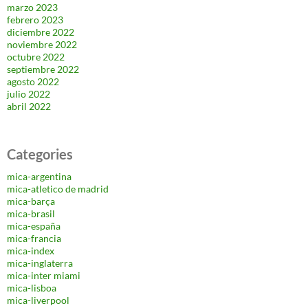
marzo 2023
febrero 2023
diciembre 2022
noviembre 2022
octubre 2022
septiembre 2022
agosto 2022
julio 2022
abril 2022
Categories
mica-argentina
mica-atletico de madrid
mica-barça
mica-brasil
mica-españa
mica-francia
mica-index
mica-inglaterra
mica-inter miami
mica-lisboa
mica-liverpool