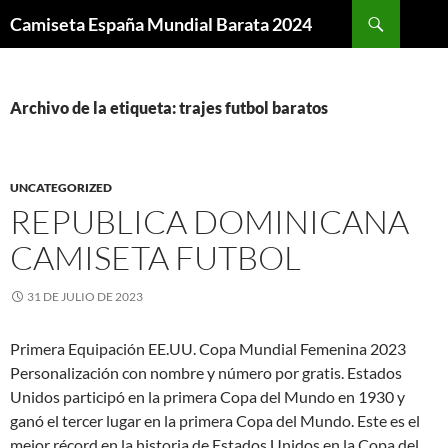
Buscar
Camiseta España Mundial Barata 2024
SALTAR
AL
CONTENIDO
Archivo de la etiqueta: trajes futbol baratos
UNCATEGORIZED
REPUBLICA DOMINICANA
CAMISETA FUTBOL
31 DE JULIO DE 2023
Primera Equipación EE.UU. Copa Mundial Femenina 2023
Personalización con nombre y número por gratis. Estados
Unidos participó en la primera Copa del Mundo en 1930 y
ganó el tercer lugar en la primera Copa del Mundo. Este es el
mejor récord en la historia de Estados Unidos en la Copa del