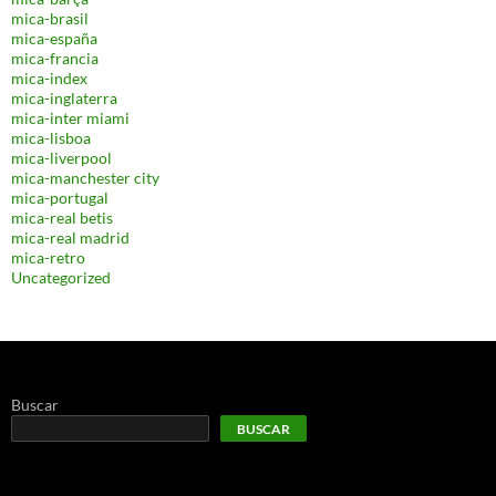
mica-brasil
mica-españa
mica-francia
mica-index
mica-inglaterra
mica-inter miami
mica-lisboa
mica-liverpool
mica-manchester city
mica-portugal
mica-real betis
mica-real madrid
mica-retro
Uncategorized
Buscar
BUSCAR