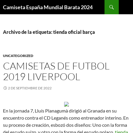
Buscar
Camiseta España Mundial Barata 2024
SALTAR
AL
CONTENIDO
Archivo de la etiqueta: tienda oficial barça
UNCATEGORIZED
CAMISETAS DE FUTBOL
2019 LIVERPOOL
2 DE SEPTIEMBRE DE 2022
En la jornada 7, Lluís Planagumà dirigió al Granada en su
encuentro contra el CD Leganés como entrenador interino. En
su proceso de creación, esbozó dos diseños: Uno con la forma
del escudo suizo, y otro con la forma del escudo polaco,
tienda