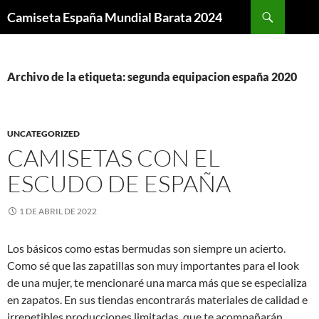
Buscar
Camiseta España Mundial Barata 2024
SALTAR
AL
CONTENIDO
Archivo de la etiqueta: segunda equipacion españa 2020
UNCATEGORIZED
CAMISETAS CON EL
ESCUDO DE ESPAÑA
1 DE ABRIL DE 2022
Los básicos como estas bermudas son siempre un acierto.
Como sé que las zapatillas son muy importantes para el look
de una mujer, te mencionaré una marca más que se especializa
en zapatos. En sus tiendas encontrarás materiales de calidad e
irrepetibles producciones limitadas, que te acompañarán