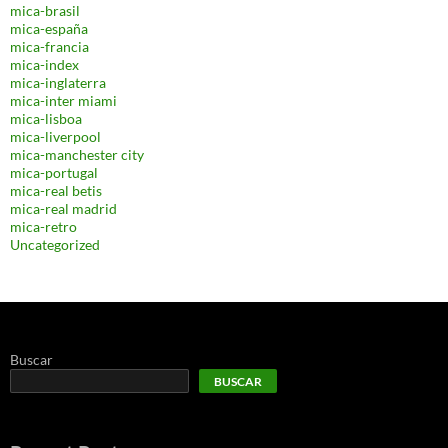
mica-brasil
mica-españa
mica-francia
mica-index
mica-inglaterra
mica-inter miami
mica-lisboa
mica-liverpool
mica-manchester city
mica-portugal
mica-real betis
mica-real madrid
mica-retro
Uncategorized
Buscar
BUSCAR