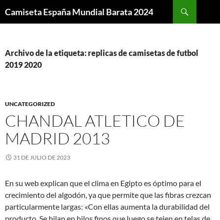
Buscar
Camiseta España Mundial Barata 2024
SALTAR
AL
CONTENIDO
Archivo de la etiqueta: replicas de camisetas de futbol
2019 2020
UNCATEGORIZED
CHANDAL ATLETICO DE
MADRID 2013
31 DE JULIO DE 2023
En su web explican que el clima en Egipto es óptimo para el
crecimiento del algodón, ya que permite que las fibras crezcan
particularmente largas: «Con ellas aumenta la durabilidad del
producto. Se hilan en hilos finos que luego se tejen en telas de