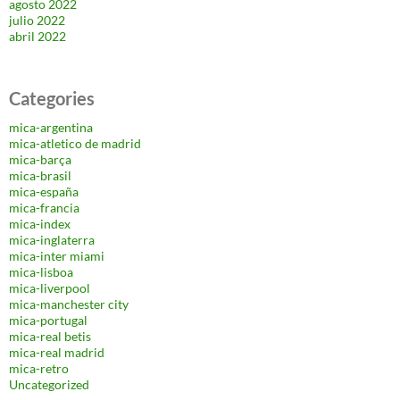
agosto 2022
julio 2022
abril 2022
Categories
mica-argentina
mica-atletico de madrid
mica-barça
mica-brasil
mica-españa
mica-francia
mica-index
mica-inglaterra
mica-inter miami
mica-lisboa
mica-liverpool
mica-manchester city
mica-portugal
mica-real betis
mica-real madrid
mica-retro
Uncategorized