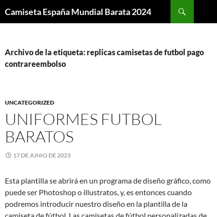
Buscar
Camiseta España Mundial Barata 2024
SALTAR
AL
CONTENIDO
Archivo de la etiqueta: replicas camisetas de futbol pago
contrareembolso
UNCATEGORIZED
UNIFORMES FUTBOL
BARATOS
17 DE JUNIO DE 2023
Esta plantilla se abrirá en un programa de diseño gráfico, como
puede ser Photoshop o illustratos, y, es entonces cuando
podremos introducir nuestro diseño en la plantilla de la
camiseta de fútbol. Las camisetas de fútbol personalizadas de