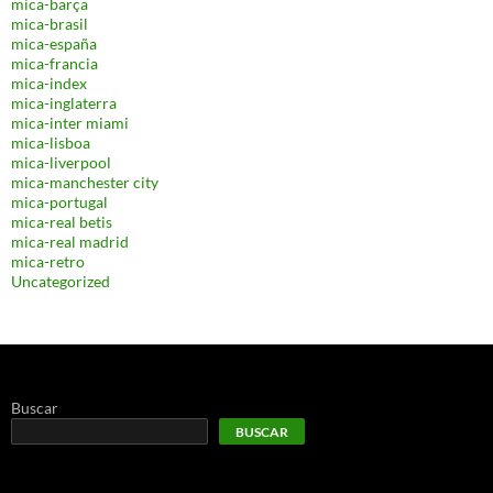
mica-barça
mica-brasil
mica-españa
mica-francia
mica-index
mica-inglaterra
mica-inter miami
mica-lisboa
mica-liverpool
mica-manchester city
mica-portugal
mica-real betis
mica-real madrid
mica-retro
Uncategorized
Buscar
BUSCAR