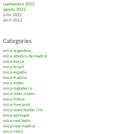
septiembre 2022
agosto 2022
julio 2022
abril 2022
Categories
mica-argentina
mica-atletico de madrid
mica-barça
mica-brasil
mica-españa
mica-francia
mica-index
mica-inglaterra
mica-inter miami
mica-lisboa
mica-liverpool
mica-manchester city
mica-portugal
mica-real betis
mica-real madrid
mica-retro