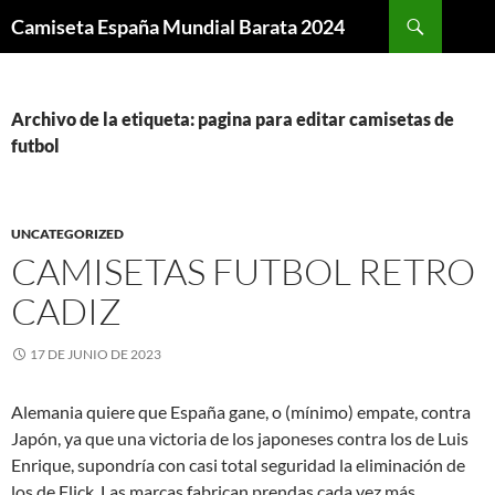
Buscar
Camiseta España Mundial Barata 2024
SALTAR
AL
CONTENIDO
Archivo de la etiqueta: pagina para editar camisetas de
futbol
UNCATEGORIZED
CAMISETAS FUTBOL RETRO
CADIZ
17 DE JUNIO DE 2023
Alemania quiere que España gane, o (mínimo) empate, contra
Japón, ya que una victoria de los japoneses contra los de Luis
Enrique, supondría con casi total seguridad la eliminación de
los de Flick. Las marcas fabrican prendas cada vez más