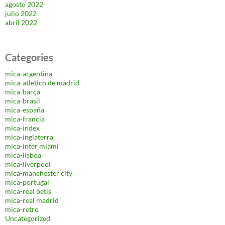
agosto 2022
julio 2022
abril 2022
Categories
mica-argentina
mica-atletico de madrid
mica-barça
mica-brasil
mica-españa
mica-francia
mica-index
mica-inglaterra
mica-inter miami
mica-lisboa
mica-liverpool
mica-manchester city
mica-portugal
mica-real betis
mica-real madrid
mica-retro
Uncategorized