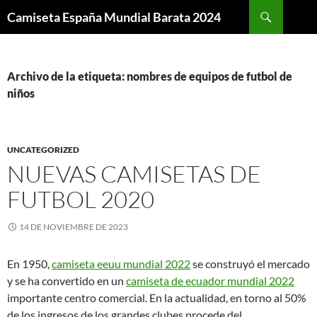
Buscar
Camiseta España Mundial Barata 2024
SALTAR
AL
CONTENIDO
Archivo de la etiqueta: nombres de equipos de futbol de
niños
UNCATEGORIZED
NUEVAS CAMISETAS DE
FUTBOL 2020
14 DE NOVIEMBRE DE 2023
En 1950,
camiseta eeuu mundial 2022
se construyó el mercado
y se ha convertido en un
camiseta de ecuador mundial 2022
importante centro comercial. En la actualidad, en torno al 50%
de los ingresos de los grandes clubes procede del