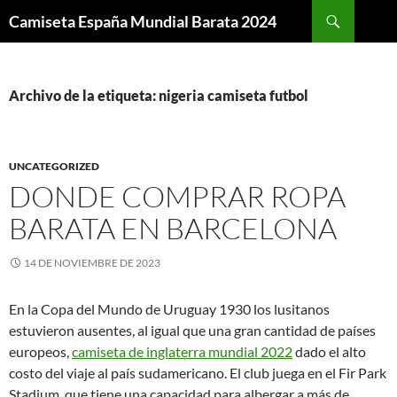
Buscar
Camiseta España Mundial Barata 2024
SALTAR
AL
CONTENIDO
Archivo de la etiqueta: nigeria camiseta futbol
UNCATEGORIZED
DONDE COMPRAR ROPA
BARATA EN BARCELONA
14 DE NOVIEMBRE DE 2023
En la Copa del Mundo de Uruguay 1930 los lusitanos
estuvieron ausentes, al igual que una gran cantidad de países
europeos,
camiseta de inglaterra mundial 2022
dado el alto
costo del viaje al país sudamericano. El club juega en el Fir Park
Stadium, que tiene una capacidad para albergar a más de