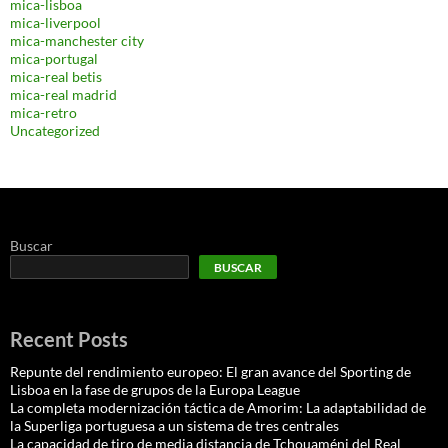
mica-lisboa
mica-liverpool
mica-manchester city
mica-portugal
mica-real betis
mica-real madrid
mica-retro
Uncategorized
Buscar
BUSCAR
Recent Posts
Repunte del rendimiento europeo: El gran avance del Sporting de
Lisboa en la fase de grupos de la Europa League
La completa modernización táctica de Amorim: La adaptabilidad de
la Superliga portuguesa a un sistema de tres centrales
La capacidad de tiro de media distancia de Tchouaméni del Real