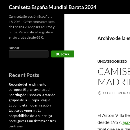
Buscar
Camiseta España Mundial Barata 2024
Camiseta Selección Española
18,90 € – Ofrecemos camiseta
de España 2022 para adultos y
niños. Personalizadas gratis y
envío gratis desde 68 €.
Archivo de la e
Buscar
BUSCAR
UNCATEGORIZED
CAMISE
Recent Posts
MADRI
Repunte del rendimiento
europeo: El gran avance del
11 DE FEBRERO 
Sporting de Lisboa en la fase de
grupos de la Europa League
La completa modernización
táctica de Amorim: La
El Aston Villa ll
adaptabilidad de la Superliga
portuguesa a un sistema de tres
desde 1957,
ajax
centrales
final que se jug