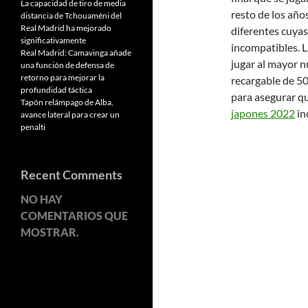
La capacidad de tiro de media
resto de los años
distancia de Tchouaméni del
Real Madrid ha mejorado
diferentes cuyas
significativamente
incompatibles. L
Real Madrid: Camavinga añade
jugar al mayor n
una función de defensa de
retorno para mejorar la
recargable de 5
profundidad táctica
para asegurar q
Tapón relámpago de Alba,
japones 2022
in
avance lateral para crear un
penalti
Recent Comments
NO HAY
COMENTARIOS QUE
MOSTRAR.