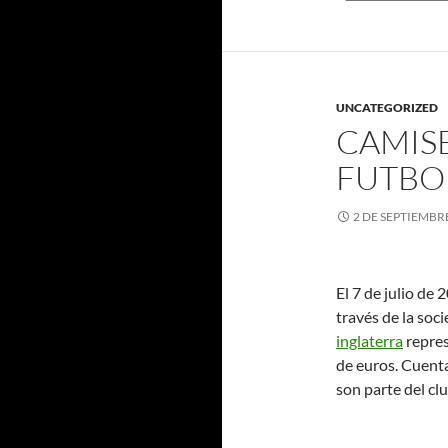
UNCATEGORIZED
CAMISE
FUTBO
2 DE SEPTIEMBR
El 7 de julio de 
través de la soc
inglaterra
repres
de euros. Cuent
son parte del cl