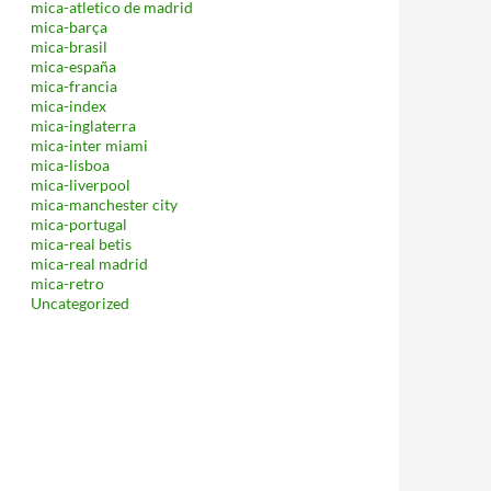
mica-atletico de madrid
mica-barça
mica-brasil
mica-españa
mica-francia
mica-index
mica-inglaterra
mica-inter miami
mica-lisboa
mica-liverpool
mica-manchester city
mica-portugal
mica-real betis
mica-real madrid
mica-retro
Uncategorized