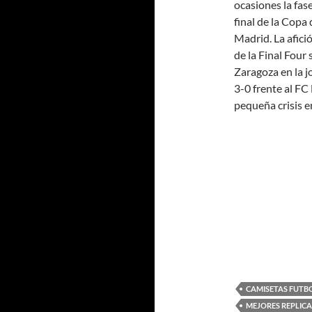
ocasiones la fas
final de la Copa 
Madrid. La afici
de la Final Four 
Zaragoza en la j
3-0 frente al F
pequeña crisis e
CAMISETAS FUTBO
MEJORES REPLICA