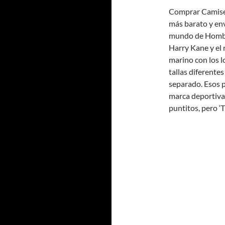
Comprar Camiset
más barato y env
mundo de Hombre
Harry Kane y el 
marino con los l
tallas diferente
separado. Esos p
marca deportiva
puntitos, pero ‘