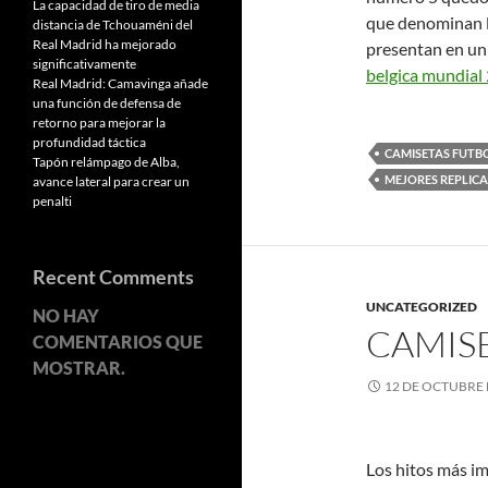
La capacidad de tiro de media
que denominan lo
distancia de Tchouaméni del
Real Madrid ha mejorado
presentan en un
significativamente
belgica mundial
Real Madrid: Camavinga añade
una función de defensa de
retorno para mejorar la
profundidad táctica
CAMISETAS FUTB
Tapón relámpago de Alba,
MEJORES REPLICA
avance lateral para crear un
penalti
Recent Comments
UNCATEGORIZED
NO HAY
CAMIS
COMENTARIOS QUE
MOSTRAR.
12 DE OCTUBRE 
Los hitos más im