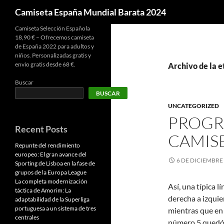
Buscar
Camiseta España Mundial Barata 2024
Camiseta Selección Española
18,90 € – Ofrecemos camiseta
de España 2022 para adultos y
niños. Personalizadas gratis y
envío gratis desde 68 €.
Archivo de la e
Buscar
BUSCAR
UNCATEGORIZED
PROGR
Recent Posts
CAMIS
Repunte del rendimiento
europeo: El gran avance del
6 DE DICIEMBRE
Sporting de Lisboa en la fase de
grupos de la Europa League
La completa modernización
Así, una típica 
táctica de Amorim: La
derecha a izquie
adaptabilidad de la Superliga
portuguesa a un sistema de tres
mientras que en 
centrales
número 5 quedó e