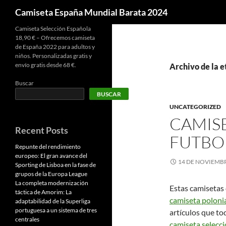
Buscar
Camiseta España Mundial Barata 2024
Camiseta Selección Española
18,90 € – Ofrecemos camiseta
de España 2022 para adultos y
niños. Personalizadas gratis y
envío gratis desde 68 €.
Archivo de la e
Buscar
BUSCAR
UNCATEGORIZED
CAMISE
Recent Posts
FUTBO
Repunte del rendimiento
europeo: El gran avance del
14 DE NOVIEMBR
Sporting de Lisboa en la fase de
grupos de la Europa League
La completa modernización
Estas camisetas 
táctica de Amorim: La
camiseta poloni
adaptabilidad de la Superliga
portuguesa a un sistema de tres
artículos que to
centrales
camiseta selecc