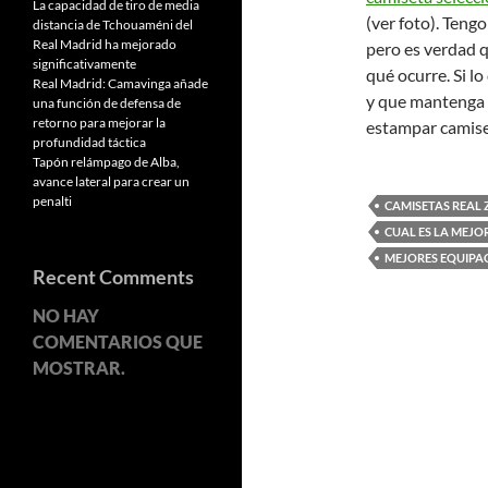
La capacidad de tiro de media
(ver foto). Tengo
distancia de Tchouaméni del
Real Madrid ha mejorado
pero es verdad q
significativamente
qué ocurre. Si l
Real Madrid: Camavinga añade
y que mantenga 
una función de defensa de
retorno para mejorar la
estampar camise
profundidad táctica
Tapón relámpago de Alba,
avance lateral para crear un
penalti
CAMISETAS REAL
CUAL ES LA MEJO
MEJORES EQUIPAC
Recent Comments
NO HAY
COMENTARIOS QUE
MOSTRAR.