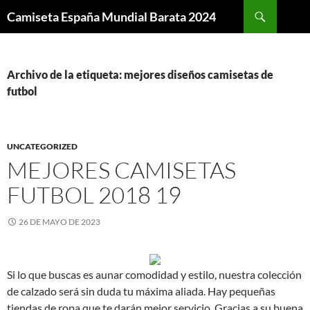
Buscar
Camiseta España Mundial Barata 2024
SALTAR
AL
CONTENIDO
Archivo de la etiqueta: mejores diseños camisetas de
futbol
UNCATEGORIZED
MEJORES CAMISETAS
FUTBOL 2018 19
26 DE MAYO DE 2023
Si lo que buscas es aunar comodidad y estilo, nuestra colección
de calzado será sin duda tu máxima aliada. Hay pequeñas
tiendas de ropa que te darán mejor servicio. Gracias a su buena