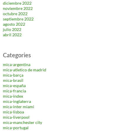
diciembre 2022
noviembre 2022
octubre 2022
septiembre 2022
agosto 2022
julio 2022
abril 2022
Categories
mica-argentina
mica-atletico de madrid
mica-barça
mica-brasil
mica-españa
mica-francia
mica-index
mica-inglaterra
mica-inter miami
mica-lisboa
mica-liverpool
mica-manchester city
mica-portugal