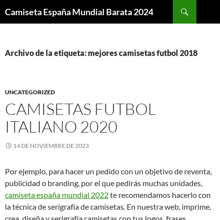
Buscar
Camiseta España Mundial Barata 2024
SALTAR
AL
CONTENIDO
Archivo de la etiqueta: mejores camisetas futbol 2018
UNCATEGORIZED
CAMISETAS FUTBOL
ITALIANO 2020
14 DE NOVIEMBRE DE 2023
Por ejemplo, para hacer un pedido con un objetivo de reventa,
publicidad o branding, por el que pedirás muchas unidades,
camiseta españa mundial 2022
te recomendamos hacerlo con
la técnica de serigrafía de camisetas. En nuestra web, imprime,
crea, diseña y serigrafía camisetas con tus logos, frases,