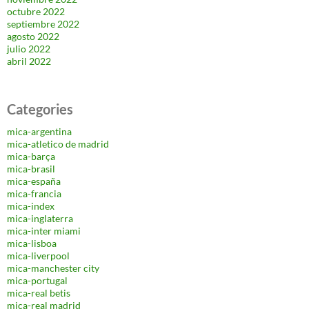
octubre 2022
septiembre 2022
agosto 2022
julio 2022
abril 2022
Categories
mica-argentina
mica-atletico de madrid
mica-barça
mica-brasil
mica-españa
mica-francia
mica-index
mica-inglaterra
mica-inter miami
mica-lisboa
mica-liverpool
mica-manchester city
mica-portugal
mica-real betis
mica-real madrid