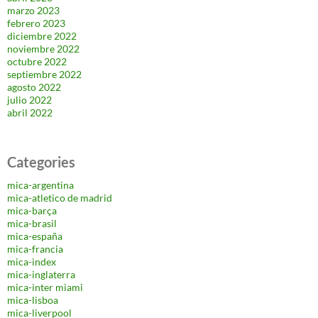
marzo 2023
febrero 2023
diciembre 2022
noviembre 2022
octubre 2022
septiembre 2022
agosto 2022
julio 2022
abril 2022
Categories
mica-argentina
mica-atletico de madrid
mica-barça
mica-brasil
mica-españa
mica-francia
mica-index
mica-inglaterra
mica-inter miami
mica-lisboa
mica-liverpool