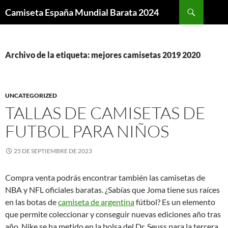
Buscar
Camiseta España Mundial Barata 2024
SALTAR
AL
CONTENIDO
Archivo de la etiqueta: mejores camisetas 2019 2020
UNCATEGORIZED
TALLAS DE CAMISETAS DE
FUTBOL PARA NIÑOS
25 DE SEPTIEMBRE DE 2023
Compra venta podrás encontrar también las camisetas de
NBA y NFL oficiales baratas. ¿Sabías que Joma tiene sus raíces
en las botas de
camiseta de argentina
fútbol? Es un elemento
que permite coleccionar y conseguir nuevas ediciones año tras
año. Nike se ha metido en la bolsa del Dr. Seuss para la tercera