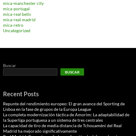
mica-manchester city
mica-portugal
mica-real betis
mica-real madrid
mica-retro
Uncategorized
Buscar
BUSCAR
Recent Posts
Repunte del rendimiento europeo: El gran avance del Sporting de
Lisboa en la fase de grupos de la Europa League
La completa modernización táctica de Amorim: La adaptabilidad de
la Superliga portuguesa a un sistema de tres centrales
La capacidad de tiro de media distancia de Tchouaméni del Real
Madrid ha mejorado significativamente