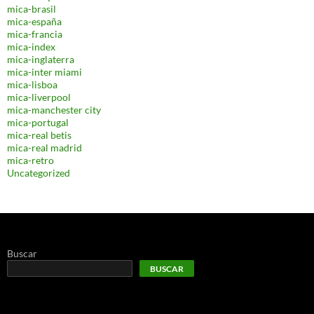
mica-brasil
mica-españa
mica-francia
mica-index
mica-inglaterra
mica-inter miami
mica-lisboa
mica-liverpool
mica-manchester city
mica-portugal
mica-real betis
mica-real madrid
mica-retro
Uncategorized
Buscar
BUSCAR