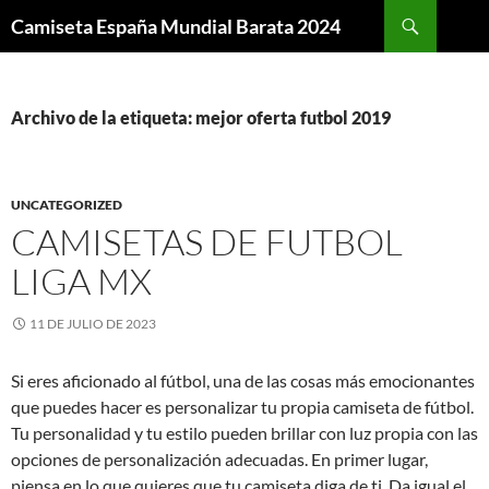
Buscar
Camiseta España Mundial Barata 2024
SALTAR
AL
CONTENIDO
Archivo de la etiqueta: mejor oferta futbol 2019
UNCATEGORIZED
CAMISETAS DE FUTBOL
LIGA MX
11 DE JULIO DE 2023
Si eres aficionado al fútbol, una de las cosas más emocionantes
que puedes hacer es personalizar tu propia camiseta de fútbol.
Tu personalidad y tu estilo pueden brillar con luz propia con las
opciones de personalización adecuadas. En primer lugar,
piensa en lo que quieres que tu camiseta diga de ti. Da igual el