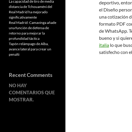
La capacidad de tiro de media
deportivo, ento
distancia de Tchouaméni del
el Diseño person
Real Madrid ha mejorado
una cotización d
significativamente
Real Madrid: Camavinga añade
formato PDF con 
una función de defensa de
de WhatsApp. Te 
retorno para mejorar la
bueno y si quie
profundidad táctica
Tapón relámpago de Alba,
italia
lo que bus
avance lateral para crear un
satisfecho con e
penalti
Recent Comments
NO HAY
COMENTARIOS QUE
MOSTRAR.