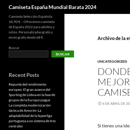
Buscar
Camiseta España Mundial Barata 2024
Camiseta Selección Española
18,90 € – Ofrecemos camiseta
de España 2022 para adultos y
niños. Personalizadas gratis y
envío gratis desde 68 €.
Archivo de la 
Buscar
BUSCAR
UNCATEGORIZED
DONDE
Recent Posts
MEJOR
Repunte del rendimiento
CAMIS
europeo: El gran avance del
Sporting de Lisboa en la fase de
grupos de la Europa League
6 DE ABRIL DE 2
La completa modernización
táctica de Amorim: La
adaptabilidad de la Superliga
portuguesa a un sistema de tres
Si tienes una id
centrales