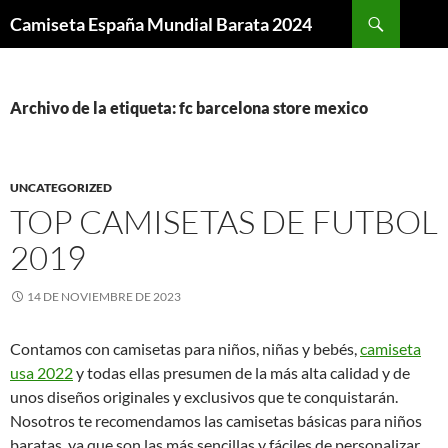
Buscar
Camiseta España Mundial Barata 2024
SALTAR
AL
CONTENIDO
Archivo de la etiqueta: fc barcelona store mexico
UNCATEGORIZED
TOP CAMISETAS DE FUTBOL
2019
14 DE NOVIEMBRE DE 2023
Contamos con camisetas para niños, niñas y bebés,
camiseta
usa 2022
y todas ellas presumen de la más alta calidad y de
unos diseños originales y exclusivos que te conquistarán.
Nosotros te recomendamos las camisetas básicas para niños
baratas, ya que son las más sencillas y fáciles de personalizar,