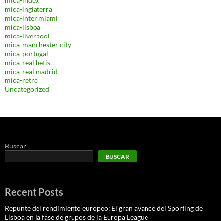
mica-index
mica-inglaterra
mica-inter miami
mica-lisboa
mica-liverpool
mica-manchester city
mica-portugal
mica-real betis
mica-real madrid
mica-retro
Uncategorized
Buscar
BUSCAR
Recent Posts
Repunte del rendimiento europeo: El gran avance del Sporting de
Lisboa en la fase de grupos de la Europa League