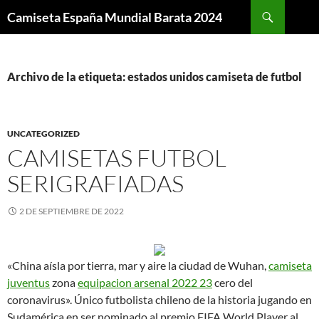
Buscar
Camiseta España Mundial Barata 2024
SALTAR
AL
CONTENIDO
Archivo de la etiqueta: estados unidos camiseta de futbol
UNCATEGORIZED
CAMISETAS FUTBOL
SERIGRAFIADAS
2 DE SEPTIEMBRE DE 2022
«China aísla por tierra, mar y aire la ciudad de Wuhan,
camiseta
juventus
zona
equipacion arsenal 2022 23
cero del
coronavirus». Único futbolista chileno de la historia jugando en
Sudamérica en ser nominado al premio FIFA World Player al