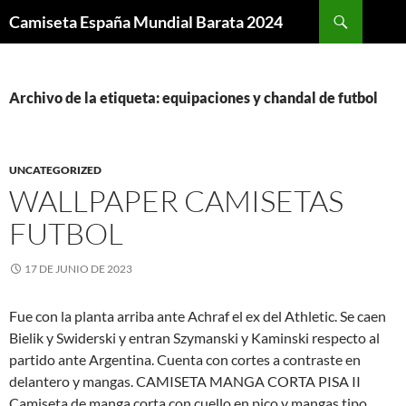
Buscar
Camiseta España Mundial Barata 2024
SALTAR
AL
CONTENIDO
Archivo de la etiqueta: equipaciones y chandal de futbol
UNCATEGORIZED
WALLPAPER CAMISETAS
FUTBOL
17 DE JUNIO DE 2023
Fue con la planta arriba ante Achraf el ex del Athletic. Se caen
Bielik y Swiderski y entran Szymanski y Kaminski respecto al
partido ante Argentina. Cuenta con cortes a contraste en
delantero y mangas. CAMISETA MANGA CORTA PISA II
Camiseta de manga corta con cuello en pico y mangas tipo