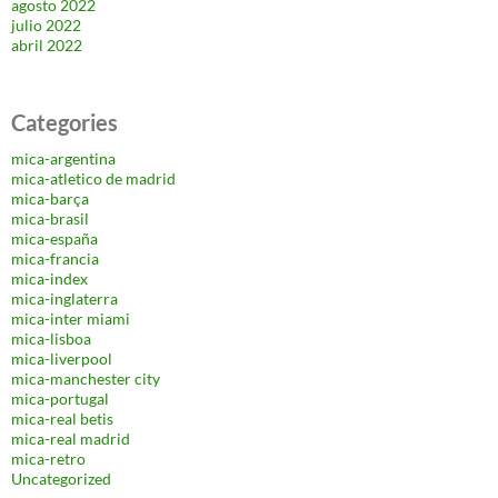
agosto 2022
julio 2022
abril 2022
Categories
mica-argentina
mica-atletico de madrid
mica-barça
mica-brasil
mica-españa
mica-francia
mica-index
mica-inglaterra
mica-inter miami
mica-lisboa
mica-liverpool
mica-manchester city
mica-portugal
mica-real betis
mica-real madrid
mica-retro
Uncategorized