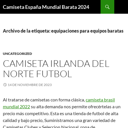
Buscar
Camiseta España Mundial Barata 2024
SALTAR
AL
CONTENIDO
Archivo de la etiqueta: equipaciones para equipos baratas
UNCATEGORIZED
CAMISETA IRLANDA DEL
NORTE FUTBOL
14 DE NOVIEMBRE DE 2023
Al tratarse de camisetas con forma clásica,
camiseta brasil
mundial 2022
su alta demanda nos permite ofrecértelas a un
precio más competitivo. Esta es una tienda de futbol de alta
calidad y bajo precio, Suministramos una gran variedad de
Camisetas Clubes y Seleccion Nacional, ropa de