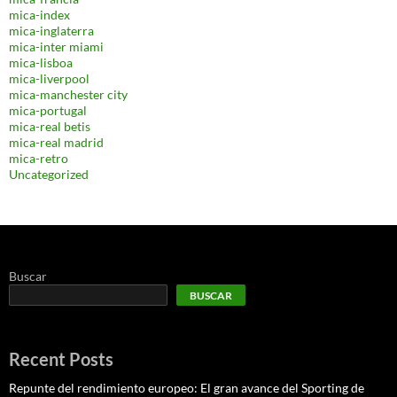
mica-index
mica-inglaterra
mica-inter miami
mica-lisboa
mica-liverpool
mica-manchester city
mica-portugal
mica-real betis
mica-real madrid
mica-retro
Uncategorized
Buscar
BUSCAR
Recent Posts
Repunte del rendimiento europeo: El gran avance del Sporting de