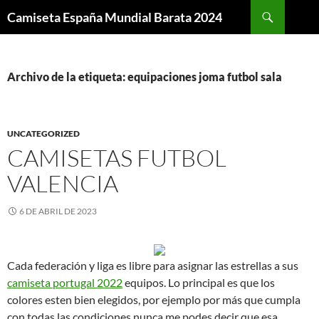
Buscar
Camiseta España Mundial Barata 2024
SALTAR
AL
CONTENIDO
Archivo de la etiqueta: equipaciones joma futbol sala
UNCATEGORIZED
CAMISETAS FUTBOL
VALENCIA
6 DE ABRIL DE 2023
Cada federación y liga es libre para asignar las estrellas a sus
camiseta portugal 2022
equipos. Lo principal es que los
colores esten bien elegidos, por ejemplo por más que cumpla
con todas las condiciones nunca me podes decir que esa