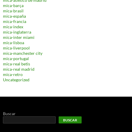
mica-atletico de madrid
mica-barça
mica-brasil
mica-españa
mica-francia
mica-index
mica-inglaterra
mica-inter miami
mica-lisboa
mica-liverpool
mica-manchester city
mica-portugal
mica-real betis
mica-real madrid
mica-retro
Uncategorized
Buscar
BUSCAR