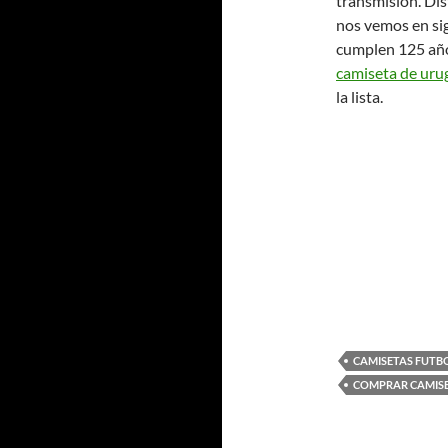
transmisión. Dis
nos vemos en sig
cumplen 125 años
camiseta de ur
la lista.
CAMISETAS FUTB
COMPRAR CAMISE