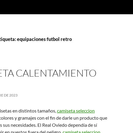
tiqueta: equipaciones futbol retro
ETA CALENTAMIENTO
E DE 2023
setas en distintos tamaños,
camiseta seleccion
olores y gramajes con el fin de darle un producto que
s sus necesidades. El Real Oviedo dependía de sí
r en puestos fuera del peligro,
camiseta seleccion