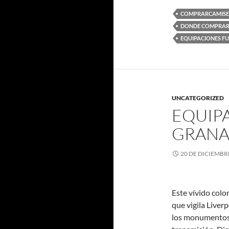
COMPRARCAMISE
DONDE COMPRAR 
EQUIPACIONES F
UNCATEGORIZED
EQUIP
GRAN
20 DE DICIEMBR
Este vívido colo
que vigila Liverp
los monumentos 