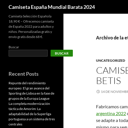
Buscar
Camiseta España Mundial Barata 2024
Camiseta Selección Española
18,90 € – Ofrecemos camiseta
de España 2022 para adultos y
niños. Personalizadas gratis y
envío gratis desde 68 €.
Archivo de la e
Buscar
BUSCAR
UNCATEGORIZED
CAMIS
Recent Posts
BETIS
Repunte del rendimiento
europeo: El gran avance del
14 DE NOVIEMBR
Sporting de Lisboa en la fase de
grupos de la Europa League
La completa modernización
Fabricamos cami
táctica de Amorim: La
argentina 2022
c
adaptabilidad de la Superliga
portuguesa a un sistema de tres
se adapte a toda
centrales
mismo para segui