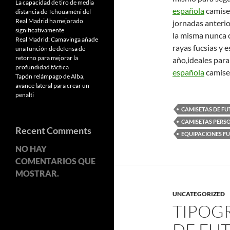
La capacidad de tiro de media
española
camiset
distancia de Tchouaméni del
Real Madrid ha mejorado
jornadas anterio
significativamente
la misma nunca c
Real Madrid: Camavinga añade
rayas fucsias y e
una función de defensa de
retorno para mejorar la
año,ideales para
profundidad táctica
española
camise
Tapón relámpago de Alba,
avance lateral para crear un
penalti
CAMISETAS DE FU
CAMISETAS PERS
Recent Comments
EQUIPACIONES F
NO HAY
COMENTARIOS QUE
MOSTRAR.
UNCATEGORIZED
TIPOGR
DE FU