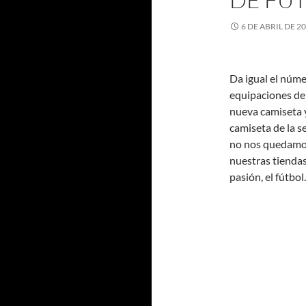
6 DE ABRIL DE 2
Da igual el núme
equipaciones de 
nueva camiseta y
camiseta de la s
no nos quedamos 
nuestras tiendas
pasión, el fútbol.