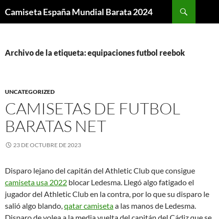
Buscar
Camiseta España Mundial Barata 2024
SALTAR
AL
CONTENIDO
Archivo de la etiqueta: equipaciones futbol reebok
UNCATEGORIZED
CAMISETAS DE FUTBOL
BARATAS NET
23 DE OCTUBRE DE 2023
Disparo lejano del capitán del Athletic Club que consigue
camiseta usa 2022
blocar Ledesma. Llegó algo fatigado el
jugador del Athletic Club en la contra, por lo que su disparo le
salió algo blando,
qatar camiseta
a las manos de Ledesma.
Disparo de volea a la media vuelta del capitán del Cádiz que se