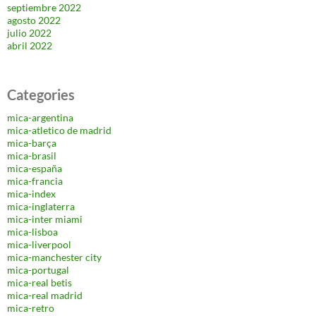
septiembre 2022
agosto 2022
julio 2022
abril 2022
Categories
mica-argentina
mica-atletico de madrid
mica-barça
mica-brasil
mica-españa
mica-francia
mica-index
mica-inglaterra
mica-inter miami
mica-lisboa
mica-liverpool
mica-manchester city
mica-portugal
mica-real betis
mica-real madrid
mica-retro