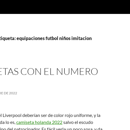
tiqueta: equipaciones futbol niños imitacion
ETAS CON EL NUMERO
E DE 2022
l Liverpool deberían ser de color rojo uniforme, y la
a lo es,
camiseta holanda 2022
salvo el escudo
ipo del patrocinador. Es fácil verla un poco sosa, y da