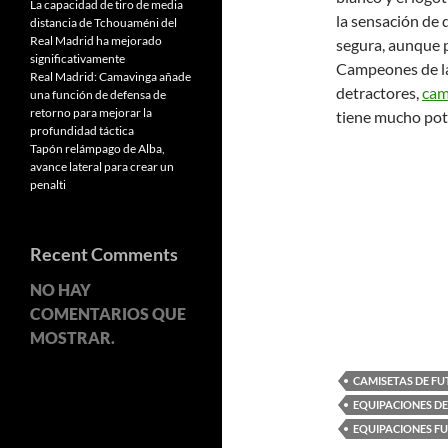
La capacidad de tiro de media
la sensación de q
distancia de Tchouaméni del
Real Madrid ha mejorado
segura, aunque po
significativamente
Campeones de la
Real Madrid: Camavinga añade
detractores,
cam
una función de defensa de
retorno para mejorar la
tiene mucho pot
profundidad táctica
Tapón relámpago de Alba,
avance lateral para crear un
penalti
Recent Comments
NO HAY
COMENTARIOS QUE
MOSTRAR.
CAMISETAS DE F
EQUIPACIONES DE
EQUIPACIONES FU