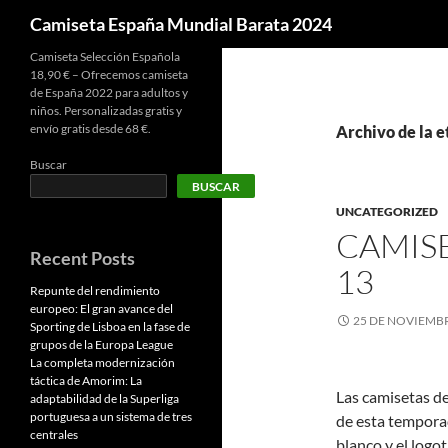
Buscar
Camiseta España Mundial Barata 2024
Camiseta Selección Española
18,90 € – Ofrecemos camiseta
de España 2022 para adultos y
niños. Personalizadas gratis y
envío gratis desde 68 €.
Archivo de la e
Buscar
BUSCAR
UNCATEGORIZED
CAMIS
Recent Posts
13
Repunte del rendimiento
europeo: El gran avance del
25 DE NOVIEMBR
Sporting de Lisboa en la fase de
grupos de la Europa League
La completa modernización
táctica de Amorim: La
Las camisetas de
adaptabilidad de la Superliga
portuguesa a un sistema de tres
de esta temporad
centrales
blanco y el logot