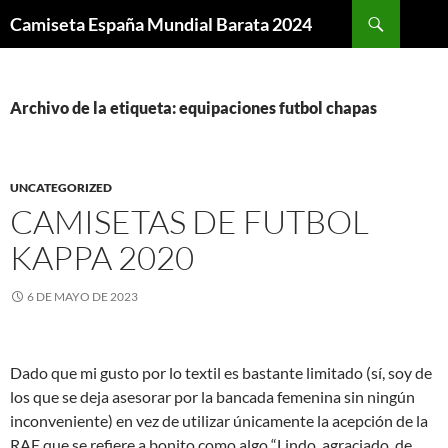
Buscar
Camiseta España Mundial Barata 2024
SALTAR
AL
CONTENIDO
Archivo de la etiqueta: equipaciones futbol chapas
UNCATEGORIZED
CAMISETAS DE FUTBOL
KAPPA 2020
6 DE MAYO DE 2023
Dado que mi gusto por lo textil es bastante limitado (sí, soy de
los que se deja asesorar por la bancada femenina sin ningún
inconveniente) en vez de utilizar únicamente la acepción de la
RAE que se refiere a bonito como algo “Lindo, agraciado, de