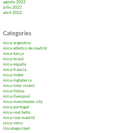
agosto 2022
julio 2022
abril 2022
Categories
mica-argentina
mica-atletico de madrid
mica-barça
mica-brasil
mica-españa
mica-francia
mica-index
mica-inglaterra
mica-inter miami
mica-lisboa
mica-liverpool
mica-manchester city
mica-portugal
mica-real betis
mica-real madrid
mica-retro
Uncategorized