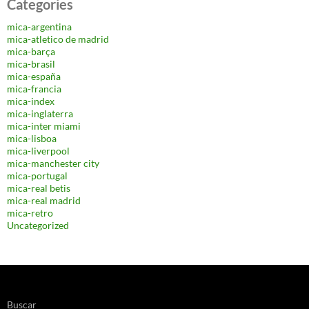
Categories
mica-argentina
mica-atletico de madrid
mica-barça
mica-brasil
mica-españa
mica-francia
mica-index
mica-inglaterra
mica-inter miami
mica-lisboa
mica-liverpool
mica-manchester city
mica-portugal
mica-real betis
mica-real madrid
mica-retro
Uncategorized
Buscar