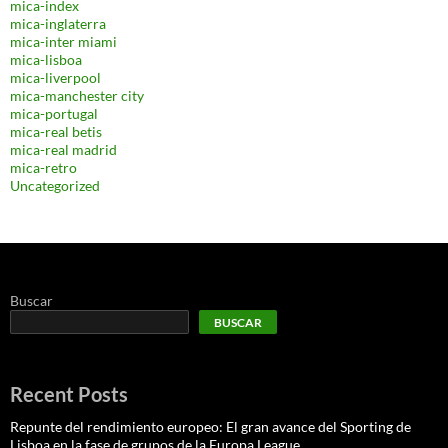
mica-index
mica-inglaterra
mica-inter miami
mica-lisboa
mica-liverpool
mica-manchester city
mica-portugal
mica-real betis
mica-real madrid
mica-retro
Uncategorized
Buscar
BUSCAR
Recent Posts
Repunte del rendimiento europeo: El gran avance del Sporting de
Lisboa en la fase de grupos de la Europa League