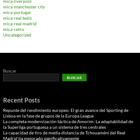
mica-liverpool
mica-manchester city
mica-portugal
mica-real betis
mica-real madrid
mica-retro
Uncategorized
Buscar
BUSCAR
Recent Posts
Repunte del rendimiento europeo: El gran avance del Sporting de
Lisboa en la fase de grupos de la Europa League
La completa modernización táctica de Amorim: La adaptabilidad de
la Superliga portuguesa a un sistema de tres centrales
La capacidad de tiro de media distancia de Tchouaméni del Real
Madrid ha mejorado significativamente