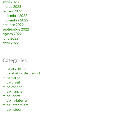
abril 2023
marzo 2023
febrero 2023
diciembre 2022
noviembre 2022
octubre 2022
septiembre 2022
agosto 2022
julio 2022
abril 2022
Categories
mica-argentina
mica-atletico de madrid
mica-barça
mica-brasil
mica-españa
mica-francia
mica-index
mica-inglaterra
mica-inter miami
mica-lisboa