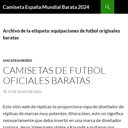
Buscar
Camiseta España Mundial Barata 2024
SALTAR
AL
CONTENIDO
Archivo de la etiqueta: equipaciones de futbol originales
baratas
UNCATEGORIZED
CAMISETAS DE FUTBOL
OFICIALES BARATAS
17 DE JUNIO DE 2023
Este sitio web de réplicas te proporciona ropa de diseñador de
réplicas de marcas muy potentes. Ahora bien, esto no significa
necesariamente que deba invertir en una marca de diseñador
costosa. Jesús Valenzuela obliga a Koundé a quitarse una