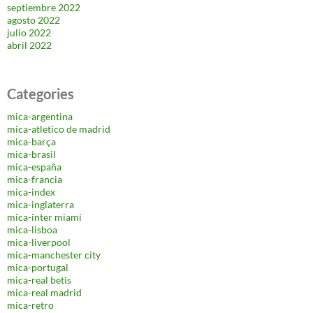
septiembre 2022
agosto 2022
julio 2022
abril 2022
Categories
mica-argentina
mica-atletico de madrid
mica-barça
mica-brasil
mica-españa
mica-francia
mica-index
mica-inglaterra
mica-inter miami
mica-lisboa
mica-liverpool
mica-manchester city
mica-portugal
mica-real betis
mica-real madrid
mica-retro