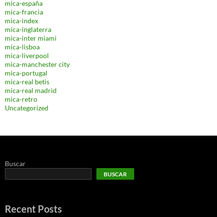
mica-españa
mica-francia
mica-index
mica-inglaterra
mica-inter miami
mica-lisboa
mica-liverpool
mica-manchester city
mica-portugal
mica-real betis
mica-real madrid
mica-retro
Uncategorized
Buscar
BUSCAR
Recent Posts