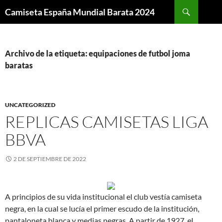
Buscar
Camiseta España Mundial Barata 2024
SALTAR
AL
CONTENIDO
Archivo de la etiqueta: equipaciones de futbol joma
baratas
UNCATEGORIZED
REPLICAS CAMISETAS LIGA
BBVA
2 DE SEPTIEMBRE DE 2022
A principios de su vida institucional el club vestía camiseta
negra, en la cual se lucía el primer escudo de la institución,
pantaloneta blanca y medias negras. A partir de 1927, el