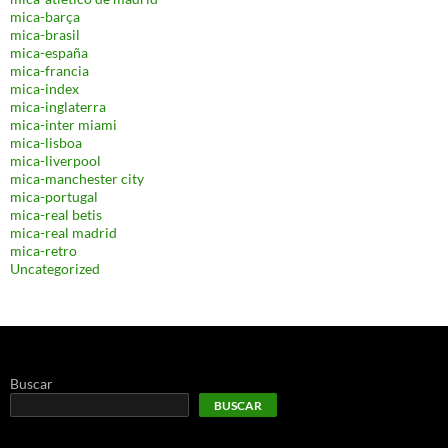
mica-barça
mica-brasil
mica-españa
mica-francia
mica-index
mica-inglaterra
mica-inter miami
mica-lisboa
mica-liverpool
mica-manchester city
mica-portugal
mica-real betis
mica-real madrid
mica-retro
Uncategorized
Buscar
BUSCAR