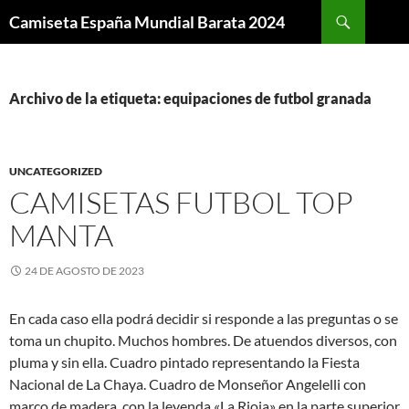
Buscar
Camiseta España Mundial Barata 2024
SALTAR
AL
CONTENIDO
Archivo de la etiqueta: equipaciones de futbol granada
UNCATEGORIZED
CAMISETAS FUTBOL TOP
MANTA
24 DE AGOSTO DE 2023
En cada caso ella podrá decidir si responde a las preguntas o se
toma un chupito. Muchos hombres. De atuendos diversos, con
pluma y sin ella. Cuadro pintado representando la Fiesta
Nacional de La Chaya. Cuadro de Monseñor Angelelli con
marco de madera, con la leyenda «La Rioja» en la parte superior