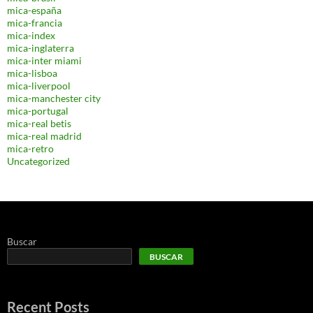
mica-españa
mica-francia
mica-index
mica-inglaterra
mica-inter miami
mica-lisboa
mica-liverpool
mica-manchester city
mica-portugal
mica-real betis
mica-real madrid
mica-retro
Uncategorized
Buscar
BUSCAR
Recent Posts