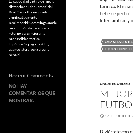
La capacidad de tiro de media
térmica. Él mis
distancia de Tchouaméni del
Real Madrid ha mejorado
bebé de pecho”:
significativamente
intercambiar, y 
Real Madrid: Camavinga añade
una función de defensa de
retorno para mejorar la
profundidad táctica
CAMISETAS FUTB
Tapón relámpago de Alba,
EQUIPACIONES D
avance lateral para crear un
penalti
Recent Comments
UNCATEGORIZED
NO HAY
MEJOR
COMENTARIOS QUE
MOSTRAR.
FUTBO
17 DE JUNIO DE 
Diviértete con n