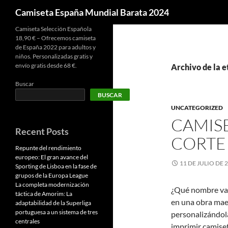
Buscar
Camiseta España Mundial Barata 2024
Camiseta Selección Española
18,90 € – Ofrecemos camiseta
de España 2022 para adultos y
niños. Personalizadas gratis y
envío gratis desde 68 €.
Archivo de la e
Buscar
BUSCAR
UNCATEGORIZED
CAMISE
Recent Posts
CORTE
Repunte del rendimiento
europeo: El gran avance del
11 DE JULIO DE 
Sporting de Lisboa en la fase de
grupos de la Europa League
La completa modernización
¿Qué nombre va 
táctica de Amorim: La
en una obra maes
adaptabilidad de la Superliga
portuguesa a un sistema de tres
personalizándola
centrales
imprimir camiset