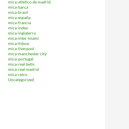
mica-atletico de madrid
mica-barça
mica-brasil
mica-españa
mica-francia
mica-index
mica-inglaterra
mica-inter miami
mica-lisboa
mica-liverpool
mica-manchester city
mica-portugal
mica-real betis
mica-real madrid
mica-retro
Uncategorized