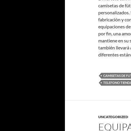
camisetas de fút
personalizados.
fabricación y co
equipaciones de 
por fin, una amo
mantiene en su s
también llevará
diferentes están
CAMISETAS DE FU
TELEFONO TIEND
UNCATEGORIZED
EQUIP