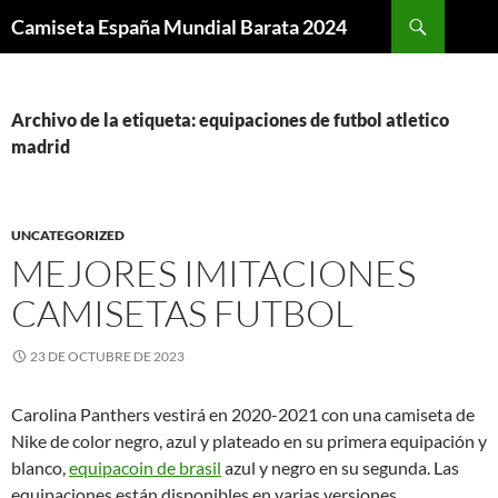
Buscar
Camiseta España Mundial Barata 2024
SALTAR
AL
CONTENIDO
Archivo de la etiqueta: equipaciones de futbol atletico
madrid
UNCATEGORIZED
MEJORES IMITACIONES
CAMISETAS FUTBOL
23 DE OCTUBRE DE 2023
Carolina Panthers vestirá en 2020-2021 con una camiseta de
Nike de color negro, azul y plateado en su primera equipación y
blanco,
equipacoin de brasil
azul y negro en su segunda. Las
equipaciones están disponibles en varias versiones,