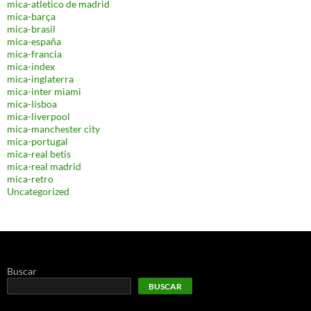
mica-atletico de madrid
mica-barça
mica-brasil
mica-españa
mica-francia
mica-index
mica-inglaterra
mica-inter miami
mica-lisboa
mica-liverpool
mica-manchester city
mica-portugal
mica-real betis
mica-real madrid
mica-retro
Uncategorized
Buscar
BUSCAR