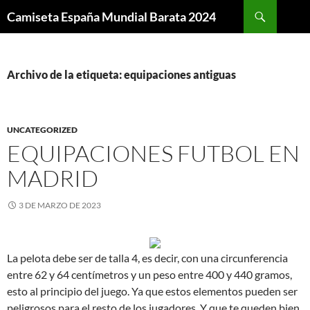
Buscar
Camiseta España Mundial Barata 2024
SALTAR
AL
CONTENIDO
Archivo de la etiqueta: equipaciones antiguas
UNCATEGORIZED
EQUIPACIONES FUTBOL EN
MADRID
3 DE MARZO DE 2023
La pelota debe ser de talla 4, es decir, con una circunferencia
entre 62 y 64 centímetros y un peso entre 400 y 440 gramos,
esto al principio del juego. Ya que estos elementos pueden ser
peligrosos para el resto de los jugadores. Y que te queden bien