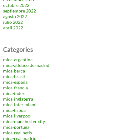
octubre 2022
septiembre 2022
agosto 2022
julio 2022
abril 2022
Categories
mica-argentina
mica-atletico de madrid
mica-barça
mica-brasil
mica-españa
mica-francia
mica-index
mica-inglaterra
mica-inter miami
mica-lisboa
mica-liverpool
mica-manchester city
mica-portugal
mica-real betis
mica-real madrid