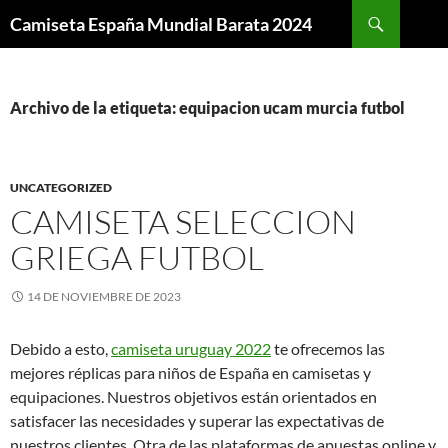
Buscar
Camiseta España Mundial Barata 2024
SALTAR
AL
CONTENIDO
Archivo de la etiqueta: equipacion ucam murcia futbol
UNCATEGORIZED
CAMISETA SELECCION
GRIEGA FUTBOL
14 DE NOVIEMBRE DE 2023
Debido a esto,
camiseta uruguay 2022
te ofrecemos las
mejores réplicas para niños de España en camisetas y
equipaciones. Nuestros objetivos están orientados en
satisfacer las necesidades y superar las expectativas de
nuestros clientes. Otra de las plataformas de apuestas online y