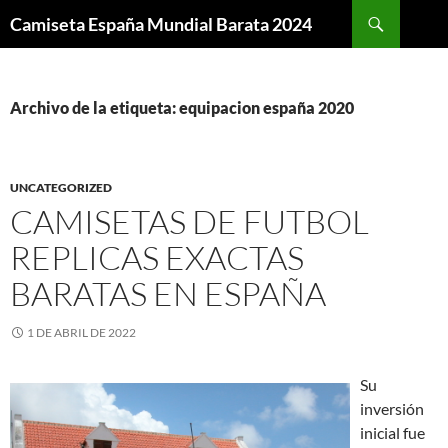
Buscar
Camiseta España Mundial Barata 2024
SALTAR
AL
CONTENIDO
Archivo de la etiqueta: equipacion españa 2020
UNCATEGORIZED
CAMISETAS DE FUTBOL
REPLICAS EXACTAS
BARATAS EN ESPAÑA
1 DE ABRIL DE 2022
Su
inversión
inicial fue