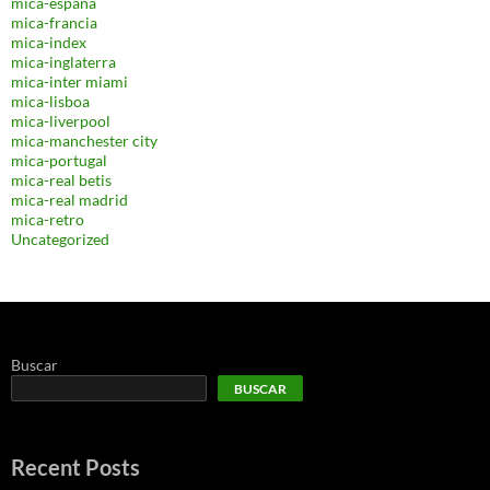
mica-españa
mica-francia
mica-index
mica-inglaterra
mica-inter miami
mica-lisboa
mica-liverpool
mica-manchester city
mica-portugal
mica-real betis
mica-real madrid
mica-retro
Uncategorized
Buscar
BUSCAR
Recent Posts