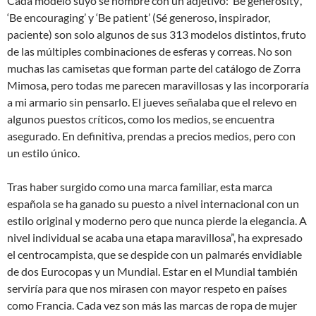
Cada modelo suyo se nombre con un adjetivo: ‘Be generosity’,
‘Be encouraging’ y ‘Be patient’ (Sé generoso, inspirador,
paciente) son solo algunos de sus 313 modelos distintos, fruto
de las múltiples combinaciones de esferas y correas. No son
muchas las camisetas que forman parte del catálogo de Zorra
Mimosa, pero todas me parecen maravillosas y las incorporaría
a mi armario sin pensarlo. El jueves señalaba que el relevo en
algunos puestos críticos, como los medios, se encuentra
asegurado. En definitiva, prendas a precios medios, pero con
un estilo único.
Tras haber surgido como una marca familiar, esta marca
española se ha ganado su puesto a nivel internacional con un
estilo original y moderno pero que nunca pierde la elegancia. A
nivel individual se acaba una etapa maravillosa”, ha expresado
el centrocampista, que se despide con un palmarés envidiable
de dos Eurocopas y un Mundial. Estar en el Mundial también
serviría para que nos mirasen con mayor respeto en países
como Francia. Cada vez son más las marcas de ropa de mujer