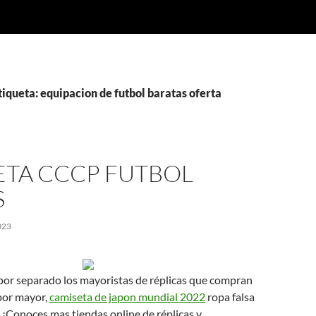
tiqueta: equipacion de futbol baratas oferta
ETA CCCP FUTBOL
S
023
r separado los mayoristas de réplicas que compran
 por mayor,
camiseta de japon mundial 2022
ropa falsa
. ¿Conoces mas tiendas online de réplicas y