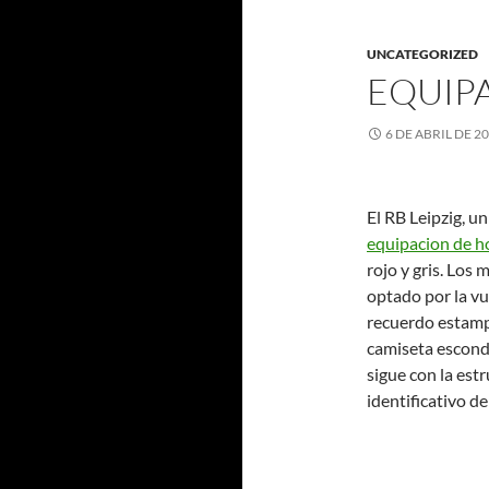
UNCATEGORIZED
EQUIPA
6 DE ABRIL DE 2
El RB Leipzig, u
equipacion de h
rojo y gris. Los
optado por la vu
recuerdo estampa
camiseta esconde
sigue con la est
identificativo d