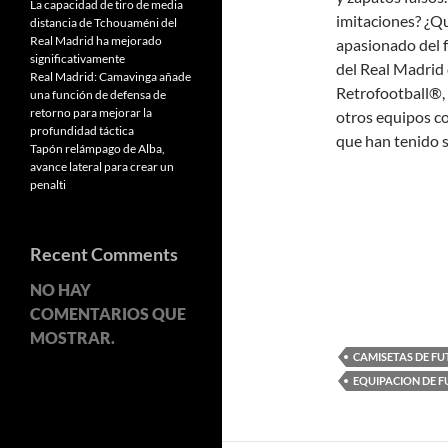
La capacidad de tiro de media
imitaciones? ¿Qu
distancia de Tchouaméni del
Real Madrid ha mejorado
apasionado del f
significativamente
del Real Madrid 
Real Madrid: Camavinga añade
Retrofootball®,
una función de defensa de
retorno para mejorar la
otros equipos co
profundidad táctica
que han tenido 
Tapón relámpago de Alba,
avance lateral para crear un
penalti
Recent Comments
NO HAY
COMENTARIOS QUE
MOSTRAR.
CAMISETAS DE FU
EQUIPACION DE 