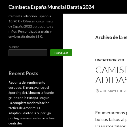
Buscar
Camiseta España Mundial Barata 2024
Camiseta Selección Española
18,90 € – Ofrecemos camiseta
de España 2022 para adultos y
niños. Personalizadas gratis y
envío gratis desde 68 €.
Archivo de la e
Buscar
BUSCAR
UNCATEGORIZED
CAMIS
Recent Posts
ADIDA
Repunte del rendimiento
europeo: El gran avance del
6 DE MAYO DE 2
Sporting de Lisboa en la fase de
grupos de la Europa League
La completa modernización
táctica de Amorim: La
Enumeraremos po
adaptabilidad de la Superliga
portuguesa a un sistema de tres
bolsos falsos al
centrales
y zapatos falsos