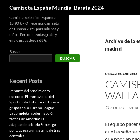
Buscar
Camiseta España Mundial Barata 2024
Camiseta Selección Española
18,90 € – Ofrecemos camiseta
de España 2022 para adultos y
niños. Personalizadas gratis y
envío gratis desde 68 €.
Archivo de la e
madrid
Buscar
BUSCAR
UNCATEGORIZED
Recent Posts
CAMIS
Repunte del rendimiento
WALLA
europeo: El gran avance del
Sporting de Lisboa en la fase de
grupos de la Europa League
6 DE DICIEMBRE
La completa modernización
táctica de Amorim: La
El equipo pacens
adaptabilidad de la Superliga
portuguesa a un sistema de tres
que las señoras 
centrales
que podrían hace