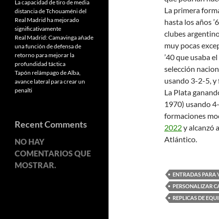
La capacidad de tiro de media
La primera forma
distancia de Tchouaméni del
Real Madrid ha mejorado
hasta los años ’
significativamente
clubes argentino
Real Madrid: Camavinga añade
muy pocas excep
una función de defensa de
retorno para mejorar la
’40 que usaba el
profundidad táctica
selección nacion
Tapón relámpago de Alba,
usando 3-2-5, y f
avance lateral para crear un
penalti
La Plata ganando
1970) usando 4-
formaciones mod
Recent Comments
2022
y alcanzó 
Atlántico.
NO HAY
COMENTARIOS QUE
MOSTRAR.
ENTRADAS PARA 
PERSONALIZAR C
REPLICAS DE EQU