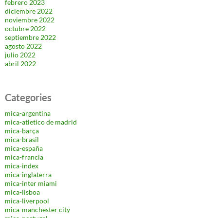
febrero 2023
diciembre 2022
noviembre 2022
octubre 2022
septiembre 2022
agosto 2022
julio 2022
abril 2022
Categories
mica-argentina
mica-atletico de madrid
mica-barça
mica-brasil
mica-españa
mica-francia
mica-index
mica-inglaterra
mica-inter miami
mica-lisboa
mica-liverpool
mica-manchester city