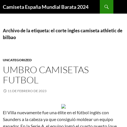
Buscar
Camiseta España Mundial Barata 2024
SALTAR
AL
CONTENIDO
Archivo de la etiqueta: el corte ingles camiseta athletic de
bilbao
UNCATEGORIZED
UMBRO CAMISETAS
FUTBOL
11 DE FEBRERO DE 2023
El Villa nuevamente fue una élite en el fútbol inglés con
Saunders a la cabeza ya que consiguió moldear un equipo
ganador. En la Serie A, el equipo logró el cuarto puesto (que